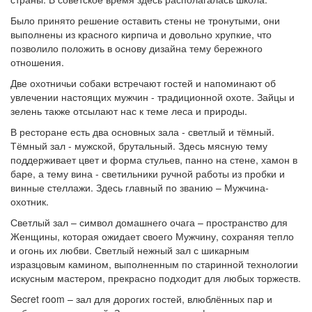
Было принято решение оставить стены не тронутыми, они
выполнены из красного кирпича и довольно хрупкие, что
позволило положить в основу дизайна тему бережного
отношения.
Две охотничьи собаки встречают гостей и напоминают об
увлечении настоящих мужчин - традиционной охоте. Зайцы и
зелень также отсылают нас к теме леса и природы.
В ресторане есть два основных зала - светлый и тёмный.
Тёмный зал - мужской, брутальный. Здесь мясную тему
поддерживает цвет и форма стульев, панно на стене, хамон в
баре, а тему вина - светильники ручной работы из пробки и
винные стеллажи. Здесь главный по званию – Мужчина-
охотник.
Светлый зал – символ домашнего очага – пространство для
Женщины, которая ожидает своего Мужчину, сохраняя тепло
и огонь их любви. Светлый нежный зал с шикарным
изразцовым камином, выполненным по старинной технологии
искусным мастером, прекрасно подходит для любых торжеств.
Secret room – зал для дорогих гостей, влюблённых пар и